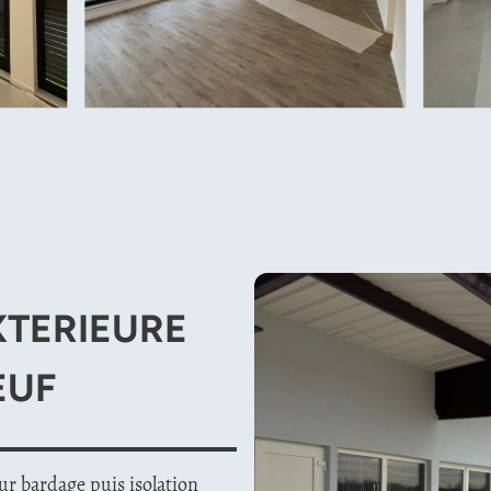
XTERIEURE
EUF
ur bardage puis isolation